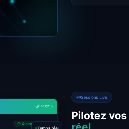
Sessions Live
14:32:15
Pilotez vo
réel
Quorum atteint
Temps réel