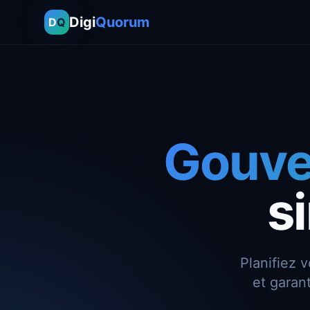
Digi
Quorum
D
Q
Gouve
si
Planifiez 
et garan