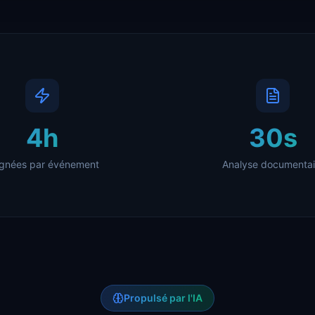
4h
30s
gnées par événement
Analyse documentai
Propulsé par l'IA