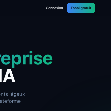
Connexion
Essai gratuit
eprise
'IA
ents légaux
lateforme